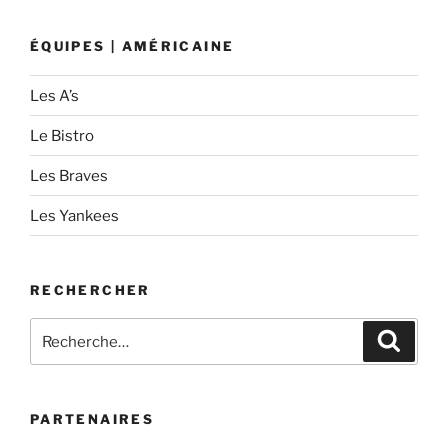
ÉQUIPES | AMÉRICAINE
Les A’s
Le Bistro
Les Braves
Les Yankees
RECHERCHER
Recherche
Recher
pour
:
PARTENAIRES