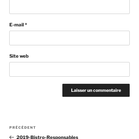
E-mail
*
Site web
Navigation
Article
PRÉCÉDENT
de
précédent
2019-Bistro-Responsables