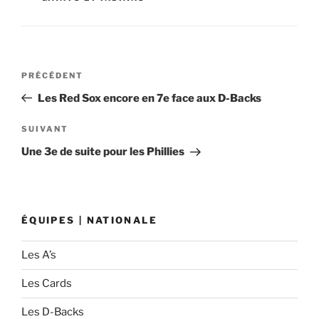
Navigation
Article
PRÉCÉDENT
de
précédent
Les Red Sox encore en 7e face aux D-Backs
l’article
Article
SUIVANT
suivant
Une 3e de suite pour les Phillies
ÉQUIPES | NATIONALE
Les A’s
Les Cards
Les D-Backs