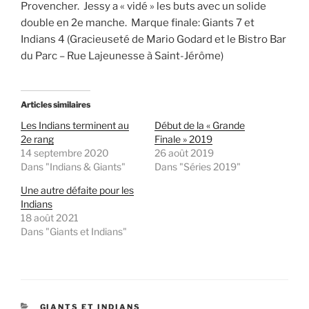
Provencher. Jessy a « vidé » les buts avec un solide
double en 2e manche. Marque finale: Giants 7 et
Indians 4 (Gracieuseté de Mario Godard et le Bistro Bar
du Parc – Rue Lajeunesse à Saint-Jérôme)
Articles similaires
Les Indians terminent au
Début de la « Grande
2e rang
Finale » 2019
14 septembre 2020
26 août 2019
Dans "Indians & Giants"
Dans "Séries 2019"
Une autre défaite pour les
Indians
18 août 2021
Dans "Giants et Indians"
CATÉGORIES
GIANTS ET INDIANS