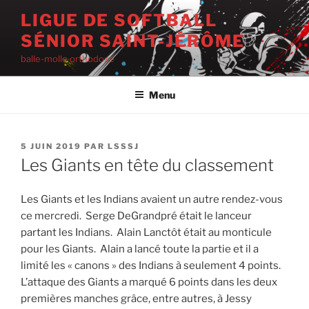
Aller
LIGUE DE SOFTBALL
au
SÉNIOR SAINT-JÉRÔME
contenu
principal
balle-molle orthodoxe
Menu
PUBLIÉ
5 JUIN 2019
PAR
LSSSJ
LE
Les Giants en tête du classement
Les Giants et les Indians avaient un autre rendez-vous
ce mercredi. Serge DeGrandpré était le lanceur
partant les Indians. Alain Lanctôt était au monticule
pour les Giants. Alain a lancé toute la partie et il a
limité les « canons » des Indians à seulement 4 points.
L’attaque des Giants a marqué 6 points dans les deux
premières manches grâce, entre autres, à Jessy