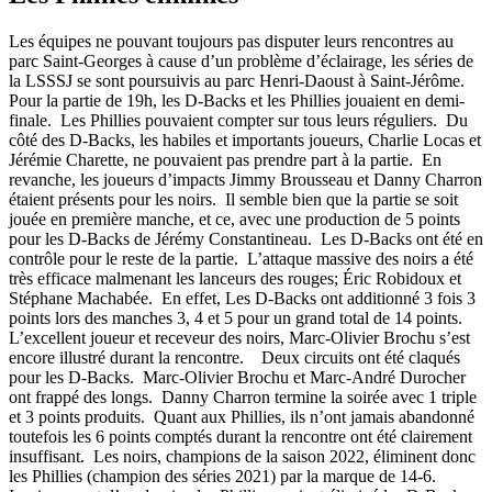
Les équipes ne pouvant toujours pas disputer leurs rencontres au
parc Saint-Georges à cause d’un problème d’éclairage, les séries de
la LSSSJ se sont poursuivis au parc Henri-Daoust à Saint-Jérôme.
Pour la partie de 19h, les D-Backs et les Phillies jouaient en demi-
finale. Les Phillies pouvaient compter sur tous leurs réguliers. Du
côté des D-Backs, les habiles et importants joueurs, Charlie Locas et
Jérémie Charette, ne pouvaient pas prendre part à la partie. En
revanche, les joueurs d’impacts Jimmy Brousseau et Danny Charron
étaient présents pour les noirs. Il semble bien que la partie se soit
jouée en première manche, et ce, avec une production de 5 points
pour les D-Backs de Jérémy Constantineau. Les D-Backs ont été en
contrôle pour le reste de la partie. L’attaque massive des noirs a été
très efficace malmenant les lanceurs des rouges; Éric Robidoux et
Stéphane Machabée. En effet, Les D-Backs ont additionné 3 fois 3
points lors des manches 3, 4 et 5 pour un grand total de 14 points.
L’excellent joueur et receveur des noirs, Marc-Olivier Brochu s’est
encore illustré durant la rencontre. Deux circuits ont été claqués
pour les D-Backs. Marc-Olivier Brochu et Marc-André Durocher
ont frappé des longs. Danny Charron termine la soirée avec 1 triple
et 3 points produits. Quant aux Phillies, ils n’ont jamais abandonné
toutefois les 6 points comptés durant la rencontre ont été clairement
insuffisant. Les noirs, champions de la saison 2022, éliminent donc
les Phillies (champion des séries 2021) par la marque de 14-6.