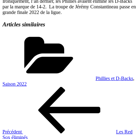
Ironiquement, l’an dernier, les Phillies avaient éliminé les D-Backs
par la marque de 14-2. La troupe de Jérémy Constantineau passe en
grande finale 2022 de la ligue.
Articles similaires
Catégories
Phillies et D-Backs
,
Saison 2022
Navigation
Article
précédent
de
l’article
Précédent
Les Red
Sox éliminés