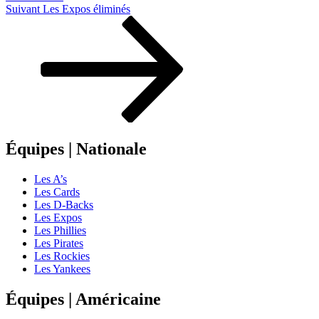
Article
Suivant
Les Expos éliminés
suivant
Équipes | Nationale
Les A’s
Les Cards
Les D-Backs
Les Expos
Les Phillies
Les Pirates
Les Rockies
Les Yankees
Équipes | Américaine