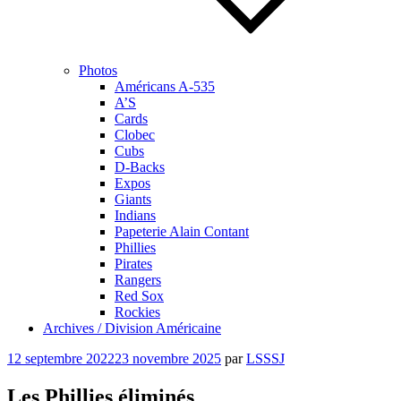
Photos
Américans A-535
A’S
Cards
Clobec
Cubs
D-Backs
Expos
Giants
Indians
Papeterie Alain Contant
Phillies
Pirates
Rangers
Red Sox
Rockies
Archives / Division Américaine
Publié
12 septembre 2022
23 novembre 2025
par
LSSSJ
le
Les Phillies éliminés